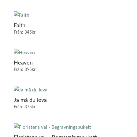
Faith
Från:
345
kr
Heaven
Från:
395
kr
Ja må du leva
Från:
375
kr