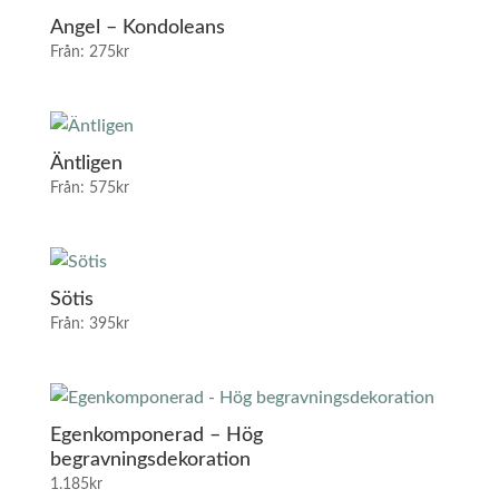
Angel – Kondoleans
Från:
275
kr
Äntligen
Från:
575
kr
Sötis
Från:
395
kr
Egenkomponerad – Hög
begravningsdekoration
1.185
kr