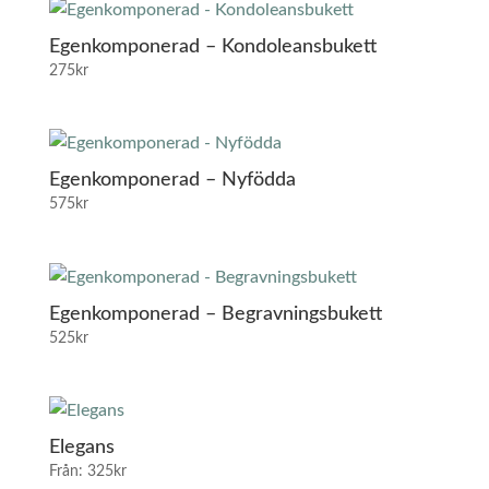
Egenkomponerad – Kondoleansbukett
275
kr
Egenkomponerad – Nyfödda
575
kr
Egenkomponerad – Begravningsbukett
525
kr
Elegans
Från:
325
kr