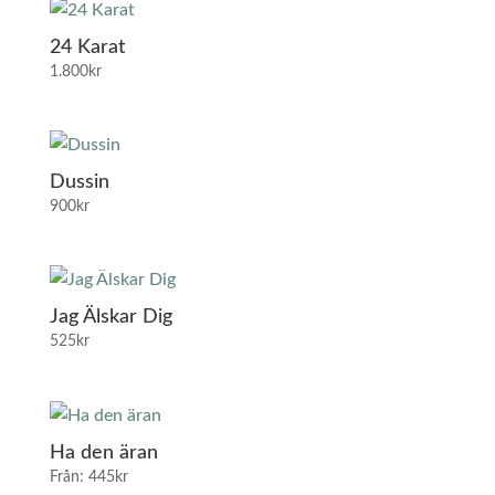
24 Karat
1.800
kr
Dussin
900
kr
Jag Älskar Dig
525
kr
Ha den äran
Från:
445
kr