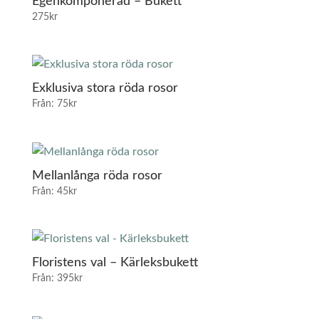
Egenkomponerad – Bukett
275
kr
Exklusiva stora röda rosor
Från:
75
kr
Mellanlånga röda rosor
Från:
45
kr
Floristens val – Kärleksbukett
Från:
395
kr