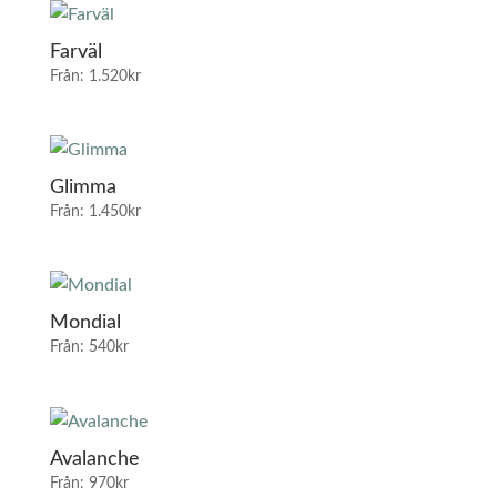
Farväl
Från:
1.520
kr
Glimma
Från:
1.450
kr
Mondial
Från:
540
kr
Avalanche
Från:
970
kr