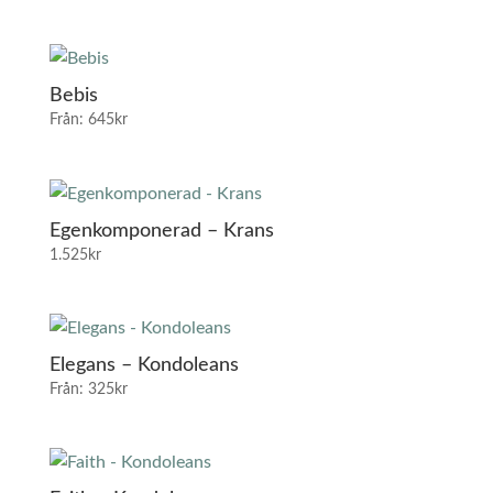
Bebis
Från:
645
kr
Egenkomponerad – Krans
1.525
kr
Elegans – Kondoleans
Från:
325
kr