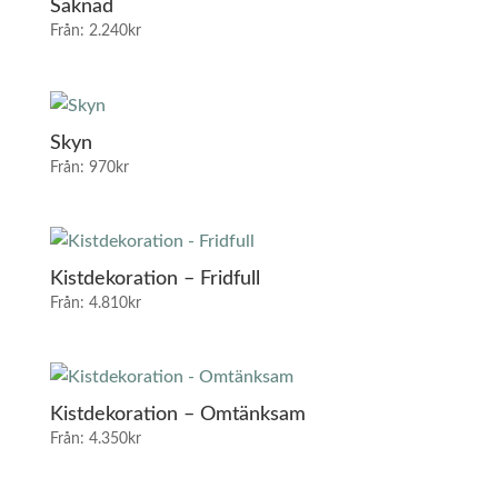
Saknad
Från:
2.240
kr
Skyn
Från:
970
kr
Kistdekoration – Fridfull
Från:
4.810
kr
Kistdekoration – Omtänksam
Från:
4.350
kr