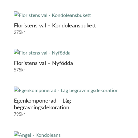
Floristens val – Kondoleansbukett
275
kr
Floristens val – Nyfödda
575
kr
Egenkomponerad – Låg
begravningsdekoration
795
kr