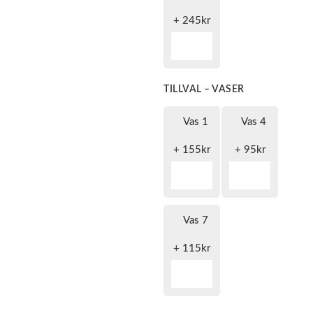
+
245
kr
TILLVAL – VASER
Vas 1
Vas 4
+
155
kr
+
95
kr
Vas 7
+
115
kr