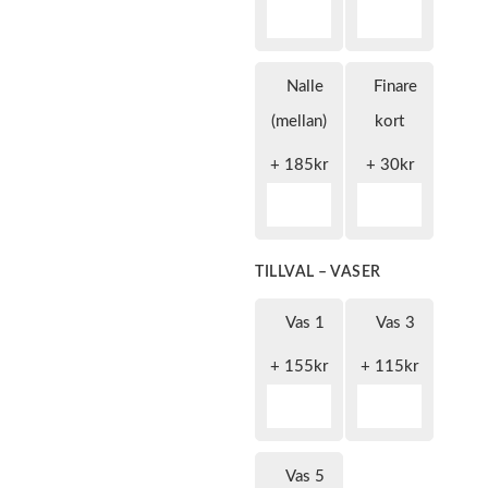
Nalle
Finare
(mellan)
kort
+
185
kr
+
30
kr
TILLVAL – VASER
Vas 1
Vas 3
+
155
kr
+
115
kr
Vas 5