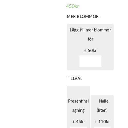
450
kr
MER BLOMMOR
Lägg till mer blommor
för
+
50
kr
TILLVAL
Presentinsl
Nalle
agning
(liten)
+
45
kr
+
110
kr