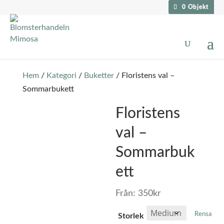
0 Objekt
Hem
/
Kategori
/
Buketter
/ Floristens val –
Sommarbukett
Floristens
val –
Sommarbuk
ett
Från:
350
kr
Rensa
Storlek