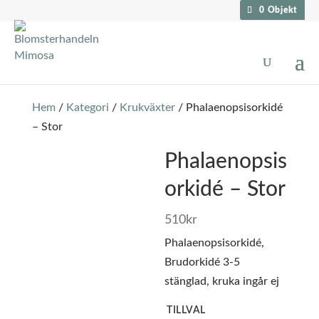
0 Objekt
Hem
/
Kategori
/
Krukväxter
/ Phalaenopsisorkidé
– Stor
Phalaenopsis
orkidé – Stor
510
kr
Phalaenopsisorkidé,
Brudorkidé 3-5
stänglad, kruka ingår ej
TILLVAL