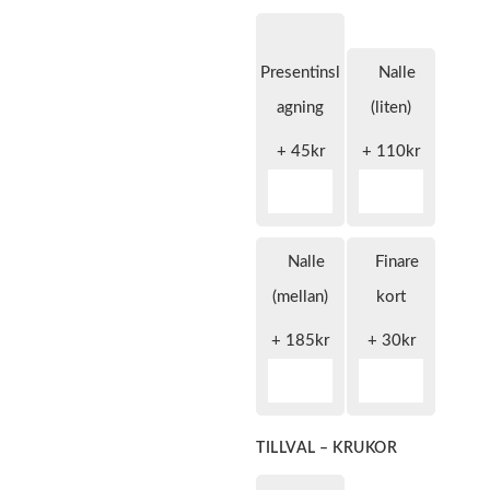
Presentinsl
Nalle
agning
(liten)
+
45
kr
+
110
kr
Nalle
Finare
(mellan)
kort
+
185
kr
+
30
kr
TILLVAL – KRUKOR