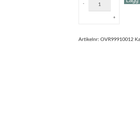
Lägg t
Artikelnr:
OVR99910012
Ka