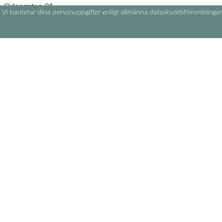
Odengatan 91
Vi hanterar dina personuppgifter enligt allmänna dataskyddsförordninge
113 22 Stockholm
Tel:
+46 8-30 31 12
Mail:
info@mimosa.se
Sommaröppettider (3 juli – 16 augusti)
Vardagar 10:00 – 18:00
Lördagar 10:00 – 17:00
Söndagar 11:00 – 17:00
Avvikande öppettider
Information
Köpvillkor, sekretesspolicy och säkerhet