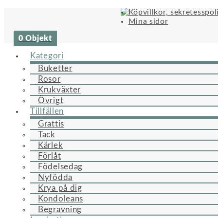
Köpvillkor, sekretesspol
Mina sidor
0 Objekt
Kategori
Buketter
Rosor
Krukväxter
Övrigt
Tillfällen
Grattis
Tack
Kärlek
Förlåt
Födelsedag
Nyfödda
Krya på dig
Kondoleans
Begravning