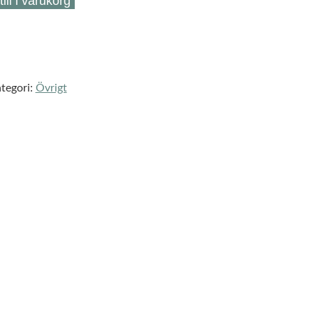
ill i varukorg
tegori:
Övrigt