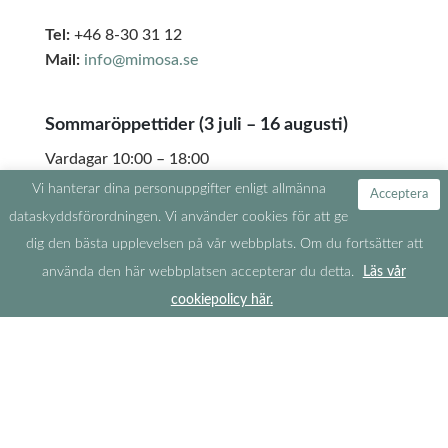
Tel:
+46 8-30 31 12
Mail:
info@mimosa.se
Sommaröppettider (3 juli – 16 augusti)
Vardagar 10:00 – 18:00
Lördagar 10:00 – 17:00
Vi hanterar dina personuppgifter enligt allmänna
Acceptera
Söndagar 11:00 – 17:00
dataskyddsförordningen. Vi använder cookies för att ge
dig den bästa upplevelsen på vår webbplats. Om du fortsätter att
Avvikande öppettider
använda den här webbplatsen accepterar du detta.
Läs vår
cookiepolicy här.
Information
Köpvillkor, sekretesspolicy och säkerhet
Mina sidor