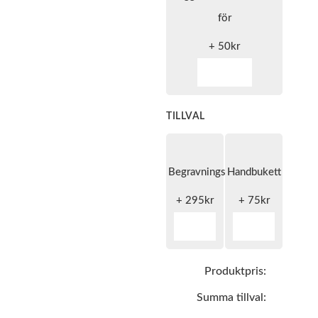
för
+
50
kr
TILLVAL
Begravningsband
Handbukett
+
295
kr
+
75
kr
Produktpris:
Summa tillval: