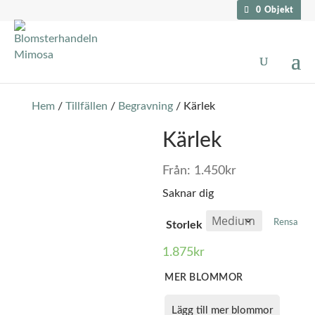
0 Objekt
Hem
/
Tillfällen
/
Begravning
/ Kärlek
Kärlek
Från:
1.450
kr
Saknar dig
Rensa
Storlek
1.875
kr
MER BLOMMOR
Lägg till mer blommor