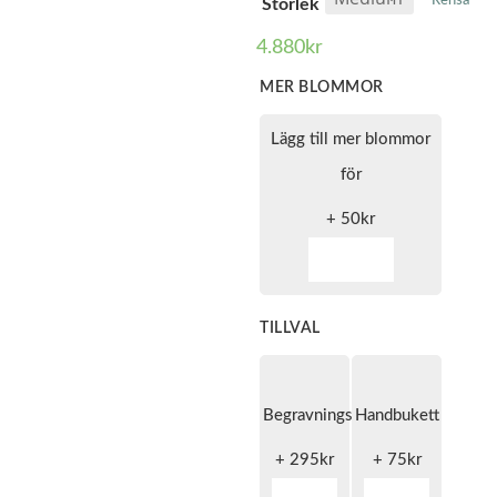
Rensa
Storlek
4.880
kr
MER BLOMMOR
Lägg till mer blommor
för
+
50
kr
TILLVAL
Begravningsband
Handbukett
+
295
kr
+
75
kr