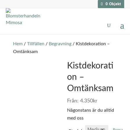
0 Objekt
Hem
/
Tillfällen
/
Begravning
/ Kistdekoration –
Omtänksam
Kistdekorati
on –
Omtänksam
Från:
4.350
kr
Någonstans är du alltid
med oss