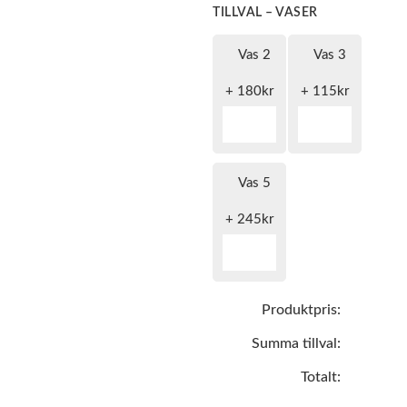
TILLVAL – VASER
Vas 2
Vas 3
+
180
kr
+
115
kr
Vas 5
+
245
kr
Produktpris:
Summa tillval:
Totalt: