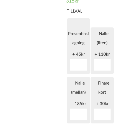
315
kr
TILLVAL
Presentinsl
Nalle
agning
(liten)
+
45
kr
+
110
kr
Nalle
Finare
(mellan)
kort
+
185
kr
+
30
kr