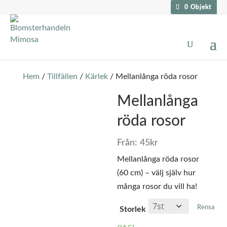
0 Objekt
Hem
/
Tillfällen
/
Kärlek
/ Mellanlånga röda rosor
Mellanlånga
röda rosor
Från:
45
kr
Mellanlånga röda rosor
(60 cm) – välj själv hur
många rosor du vill ha!
Rensa
Storlek