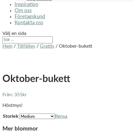
Inspiration
Om oss
Företagskund
Kontakta oss
Välj en sida
Hem
/
Tillfällen
/
Grattis
/ Oktober-bukett
Oktober-bukett
Från:
355
kr
Höstmys!
Storlek
Rensa
Mer blommor