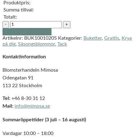
Produktpris:
Summa tillval:
Totalt:
Lägg till i varukorg
Artikelnr:
BUK10010205
Kategorier:
Buketter
,
Grattis
,
Krya
på dig
,
Säsongsblommor
,
Tack
Kontaktinformation
Blomsterhandeln Mimosa
Odengatan 91
113 22 Stockholm
Tel:
+46 8-30 31 12
Mail:
info@mimosa.se
Sommaröppettider (3 juli – 16 augusti)
Vardagar 10:00 – 18:00