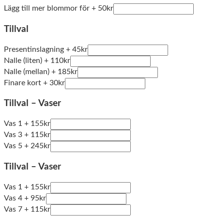
Lägg till mer blommor för
+
50
kr
Tillval
Presentinslagning
+
45
kr
Nalle (liten)
+
110
kr
Nalle (mellan)
+
185
kr
Finare kort
+
30
kr
Tillval – Vaser
Vas 1
+
155
kr
Vas 3
+
115
kr
Vas 5
+
245
kr
Tillval – Vaser
Vas 1
+
155
kr
Vas 4
+
95
kr
Vas 7
+
115
kr