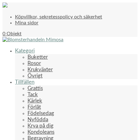
Köpvillkor, sekretesspolicy och säkerhet
Mina sidor
0 Objekt
Kategori
Buketter
Rosor
Krukväxter
Övrigt
Tillfällen
Grattis
Tack
Kärlek
Förlåt
Födelsedag
Nyfödda
Krya på dig
Kondoleans
Begravning